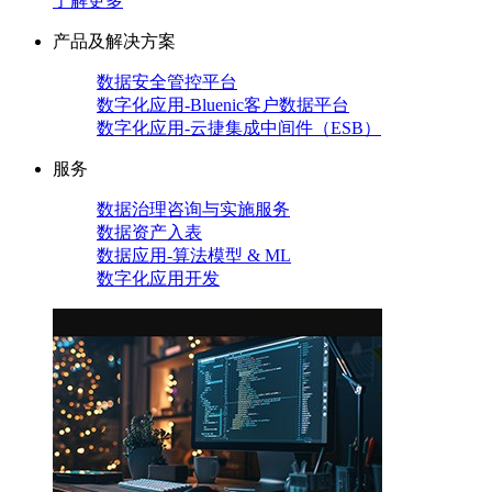
了解更多
产品及解决方案
数据安全管控平台
数字化应用-Bluenic客户数据平台
数字化应用-云捷集成中间件（ESB）
服务
数据治理咨询与实施服务
数据资产入表
数据应用-算法模型 & ML
数字化应用开发