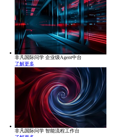
非凡国际问学 企业级Agent中台
了解更多
非凡国际问学 智能流程工作台