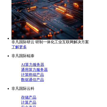
非凡国际研云 研制一体化工业互联网解决方案
了解更多
非凡国际鲲泰
AI算力服务器
通用算力服务器
计算终端产品
数据通信产品
非凡国际云科
存储产品
计算产品